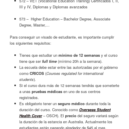
572 – VET (Vocational Education Training) Certificados I, II,
III y IV, Diplomas y Diplomas avanzados
573 – Higher Education – Bachelor Degree, Associate
Degree, Master,…
Para conseguir un visado de estudiante, es importante cumplir
los siguientes requisitos:
Tienes que estudiar un
mínimo de 12 semanas
y el curso
tiene que ser
full time
(mínimo 20h a la semana).
La escuela debe estar entre las autorizadas por el gobierno
como
CRICOS
(
Courses regulated for international
students
).
Si el curso dura más de 12 semanas tendrás que someterte
a unas
pruebas médicas
en uno de sus centros
registrados.
Es obligatorio tener un
seguro médico
durante toda la
duración del curso. Conocido como
Overseas Student
Health Cover
– OSCH). El
precio
del seguro variará según
la duración de la estancia en Australia. Actualmente los
estudiantes están pagando alrededor de $45 al mes.