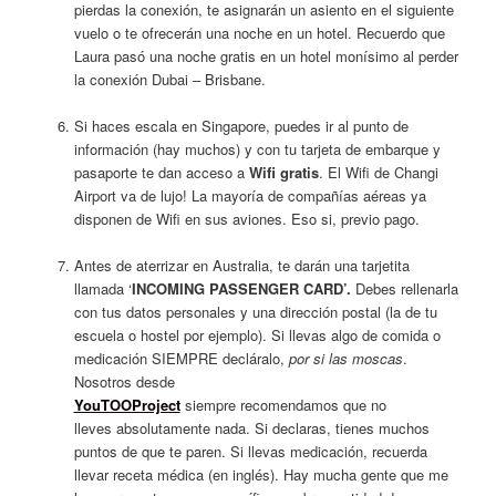
pierdas la conexión, te asignarán un asiento en el siguiente
vuelo o te ofrecerán una noche en un hotel. Recuerdo que
Laura pasó una noche gratis en un hotel monísimo al perder
la conexión Dubai – Brisbane.
Si haces escala en Singapore, puedes ir al punto de
información (hay muchos) y con tu tarjeta de embarque y
pasaporte te dan acceso a
Wifi gratis
. El Wifi de Changi
Airport va de lujo! La mayoría de compañías aéreas ya
disponen de Wifi en sus aviones. Eso si, previo pago.
Antes de aterrizar en Australia, te darán una tarjetita
llamada ‘
INCOMING PASSENGER CARD’.
Debes rellenarla
con tus datos personales y una dirección postal (la de tu
escuela o hostel por ejemplo). Si llevas algo de comida o
medicación SIEMPRE decláralo,
por si las moscas
.
Nosotros desde
YouTOOProject
siempre recomendamos que no
lleves absolutamente nada. Si declaras, tienes muchos
puntos de que te paren. Si llevas medicación, recuerda
llevar receta médica (en inglés). Hay mucha gente que me