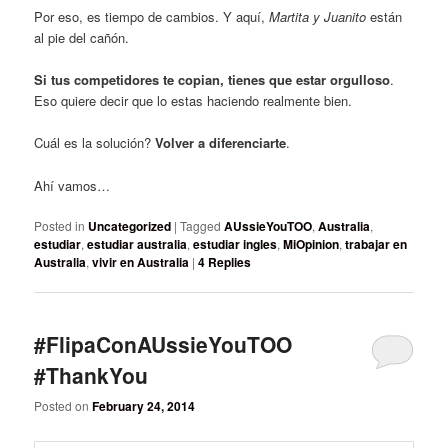
Por eso, es tiempo de cambios. Y aquí,
Martita y Juanito
están
al pie del cañón.
Si tus competidores te copian, tienes que estar orgulloso
.
Eso quiere decir que lo estas haciendo realmente bien.
Cuál es la solución?
Volver a diferenciarte
.
Ahí vamos…
Posted in
Uncategorized
|
Tagged
AUssieYouTOO
,
Australia
,
estudiar
,
estudiar australia
,
estudiar ingles
,
MiOpinion
,
trabajar en
Australia
,
vivir en Australia
|
4
Replies
#FlipaConAUssieYouTOO
#ThankYou
Posted on
February 24, 2014