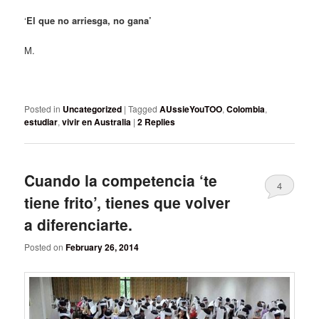
‘
El que no arriesga, no gana’
M.
Posted in
Uncategorized
|
Tagged
AUssieYouTOO
,
Colombia
,
estudiar
,
vivir en Australia
|
2
Replies
Cuando la competencia ‘te
4
tiene frito’, tienes que volver
a diferenciarte.
Posted on
February 26, 2014