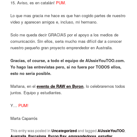
15. Aviso, es en catalán!
PUM.
Lo que mas gracia me hace es que han cogido partes de nuestro
video y aparecen amigos e, incluso, mi hermano.
Solo me queda decir GRACIAS por el apoyo a los medios de
comunicación. Sin ellos, seria mucho mas difícil dar a conocer
nuestro pequeño gran proyecto emprendedor en Australia.
Gracias, of course, a todo el equipo de AUssieYouTOO.com.
Yo hago las entrevistas pero, si no fuera por TODOS ellos,
esto no seria posible.
Mañana, en el
evento de RAW en Byron
, lo celebraremos todos
juntos. Equipo y estudiantes.
Y…
PUM!
Marta Caparrós
This entry was posted in
Uncategorized
and tagged
AUssieYouTOO
,
Australia
,
Barcelona
,
Byron Bay
,
emprendedores
,
estudiar
,