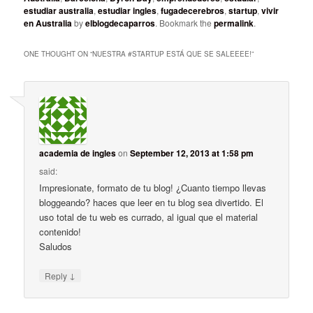
estudiar australia
,
estudiar ingles
,
fugadecerebros
,
startup
,
vivir
en Australia
by
elblogdecaparros
. Bookmark the
permalink
.
ONE THOUGHT ON “
NUESTRA #STARTUP ESTÁ QUE SE SALEEEE!
”
academia de ingles
on
September 12, 2013 at 1:58 pm
said:
Impresionate, formato de tu blog! ¿Cuanto tiempo llevas
bloggeando? haces que leer en tu blog sea divertido. El
uso total de tu web es currado, al igual que el material
contenido!
Saludos
↓
Reply