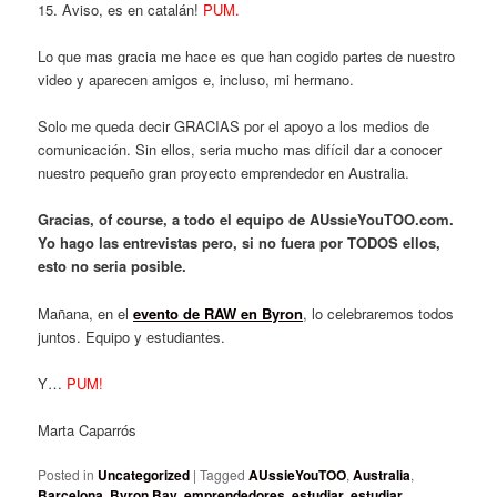
15. Aviso, es en catalán!
PUM.
Lo que mas gracia me hace es que han cogido partes de nuestro
video y aparecen amigos e, incluso, mi hermano.
Solo me queda decir GRACIAS por el apoyo a los medios de
comunicación. Sin ellos, seria mucho mas difícil dar a conocer
nuestro pequeño gran proyecto emprendedor en Australia.
Gracias, of course, a todo el equipo de AUssieYouTOO.com.
Yo hago las entrevistas pero, si no fuera por TODOS ellos,
esto no seria posible.
Mañana, en el
evento de RAW en Byron
, lo celebraremos todos
juntos. Equipo y estudiantes.
Y…
PUM!
Marta Caparrós
Posted in
Uncategorized
|
Tagged
AUssieYouTOO
,
Australia
,
Barcelona
,
Byron Bay
,
emprendedores
,
estudiar
,
estudiar