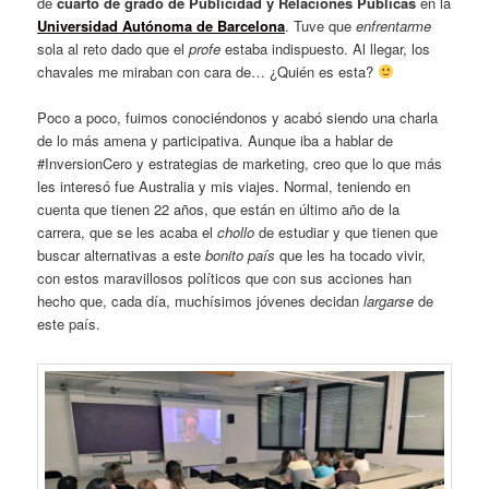
de
cuarto de grado de Publicidad y Relaciones Publicas
en la
Universidad Autónoma de Barcelona
. Tuve que
enfrentarme
sola al reto dado que el
profe
estaba indispuesto. Al llegar, los
chavales me miraban con cara de… ¿Quién es esta?
Poco a poco, fuimos conociéndonos y acabó siendo una charla
de lo más amena y participativa. Aunque iba a hablar de
#InversionCero y estrategias de marketing, creo que lo que más
les interesó fue Australia y mis viajes. Normal, teniendo en
cuenta que tienen 22 años, que están en último año de la
carrera, que se les acaba el
chollo
de estudiar y que tienen que
buscar alternativas a este
bonito país
que les ha tocado vivir,
con estos maravillosos políticos que con sus acciones han
hecho que, cada día, muchísimos jóvenes decidan
largarse
de
este país.