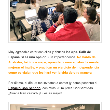
Muy agradable estar con ellos y abrirles los ojos.
Salir de
España SI es una opción
. Sin importar dónde.
No hablo de
Australia, hablo de viajar, aprender, conocer, abrir la mente,
mejorar el inglés, y practicar un ejercicio de independencia
como es viajar, que les hará ver la vida de otra manera.
Por último, el día 26 me invitaron a comer (y como ponente) al
Espacio Con Sentido
, con otras 26 mujeres
ConSentidas
.
¿Suena bien verdad? ¡Pues es mejor!