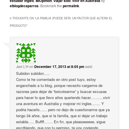
estudiar ingles
,
MiOpinion
,
viajar solo
,
vivir en Australia
by
elblogdecaparros
. Bookmark the
permalink
.
2 THOUGHTS ON “
LA FAMILIA (PUEDE SER) ‘UN FACTOR QUE ALTERA EL
PRODUCTO’
”
Javi L'H
on
December 17, 2013 at 8:05 pm
said:
Subidon subidon…..
Como te he comentado en otro post tuyo, estoy
enganchado a tu blog, porque necesito cargarme de
razones para dejar de “boicotearme” y buscar excusas
para hacer lo que llevo años queriendo hacer……….vivir
una aventura en Australia y mejorar mi ingles……. Y
podria hacerlo…… pero no dejo de cuestionarme que ya
tengo 34 años, que si la familia, que si dejar un trabajo
estable….. Buffff……. En fin, que pleaseeeeee, sigue
escribiendo, que con tu permiso, te voy cogiendo