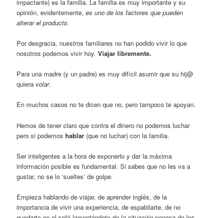
impactante) es la familia. La familia es muy importante y su
opinión, evidentemente,
es uno de los factores que pueden
alterar el producto
.
Por desgracia, nuestros familiares no han podido vivir lo que
nosotros podemos vivir hoy.
Viajar libremente.
Para una madre (y un padre) es muy difícil asumir que su hij@
quiera
volar
.
En muchos casos no te dicen que no, pero tampoco te apoyan.
Hemos de tener claro que contra el dinero no podemos luchar
pero si podemos
hablar
(que no luchar) con la familia.
Ser inteligentes a la hora de exponerlo y dar la máxima
información posible es fundamental. Si sabes que no les va a
gustar, no se lo ‘sueltes’ de golpe.
Empieza hablando de viajar, de aprender inglés, de la
importancia de vivir una experiencia, de espabilarte, de no
quedarte en el sofá lamentándote de la situación penosa de los