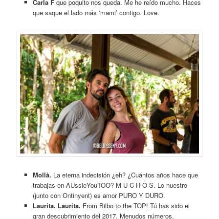
Carla F
que poquito nos queda. Me he reído mucho. Haces
que saque el lado más ‘mami’ contigo. Love.
Mollà.
La eterna indecisión ¿eh? ¿Cuántos años hace que
trabajas en AUssieYouTOO? M U C H O S. Lo nuestro
(junto con Ontinyent) es amor PURO Y DURO.
Laurita. Laurita.
From Bilbo to the TOP! Tú has sido el
gran descubrimiento del 2017. Menudos números.