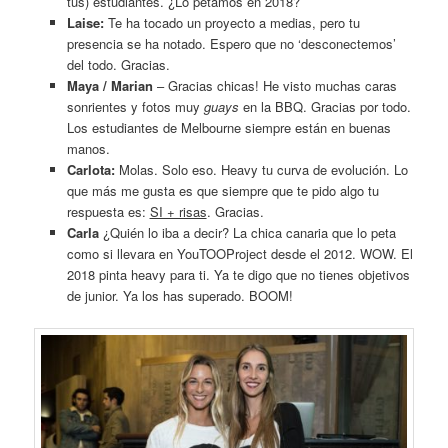
tus) estudiantes. ¿Lo petamos en 2018?
Laise:
Te ha tocado un proyecto a medias, pero tu
presencia se ha notado. Espero que no ‘desconectemos’
del todo. Gracias.
Maya / Marian
– Gracias chicas! He visto muchas caras
sonrientes y fotos muy
guays
en la BBQ. Gracias por todo.
Los estudiantes de Melbourne siempre están en buenas
manos.
Carlota:
Molas. Solo eso. Heavy tu curva de evolución. Lo
que más me gusta es que siempre que te pido algo tu
respuesta es:
SI + risas
. Gracias.
Carla
¿Quién lo iba a decir? La chica canaria que lo peta
como si llevara en YouTOOProject desde el 2012. WOW. El
2018 pinta heavy para ti. Ya te digo que no tienes objetivos
de junior. Ya los has superado. BOOM!