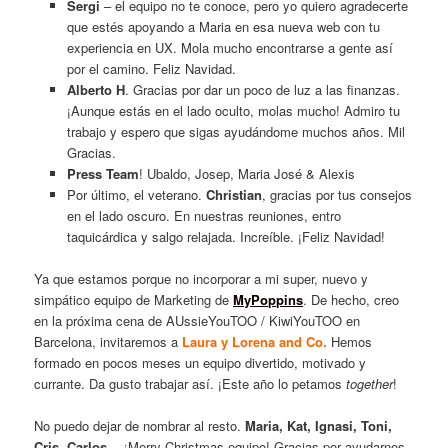
Sergi
– el equipo no te conoce, pero yo quiero agradecerte
que estés apoyando a Maria en esa nueva web con tu
experiencia en UX. Mola mucho encontrarse a gente así
por el camino. Feliz Navidad.
Alberto H
. Gracias por dar un poco de luz a las finanzas.
¡Aunque estás en el lado oculto, molas mucho! Admiro tu
trabajo y espero que sigas ayudándome muchos años. Mil
Gracias.
Press Team
! Ubaldo, Josep, Maria José & Alexis
Por último, el veterano.
Christian
, gracias por tus consejos
en el lado oscuro. En nuestras reuniones, entro
taquicárdica y salgo relajada. Increíble. ¡Feliz Navidad!
Ya que estamos porque no incorporar a mi super, nuevo y
simpático equipo de Marketing de
MyPoppins
. De hecho, creo
en la próxima cena de AUssieYouTOO / KiwiYouTOO en
Barcelona, invitaremos a
Laura y Lorena and Co.
Hemos
formado en pocos meses un equipo divertido, motivado y
currante. Da gusto trabajar así. ¡Este año lo petamos
together
!
No puedo dejar de nombrar al resto.
Maria, Kat, Ignasi, Toni,
Cris, Carlos
… ¡Merry Christmas equipo! Gracias por ayudarnos