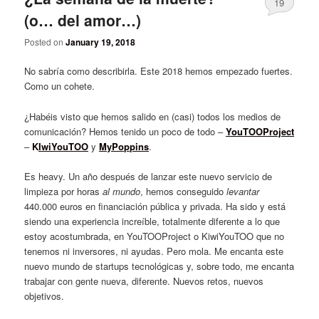
19
(o… del amor…)
Posted on
January 19, 2018
No sabría como describirla. Este 2018 hemos empezado fuertes.
Como un cohete.
¿Habéis visto que hemos salido en (casi) todos los medios de
comunicación? Hemos tenido un poco de todo –
YouTOOProject
–
K
IwiYouTOO
y
MyPoppins
.
Es heavy. Un año después de lanzar este nuevo servicio de
limpieza por horas
al mundo
, hemos conseguido
levantar
440.000 euros en financiación pública y privada. Ha sido y está
siendo una experiencia increíble, totalmente diferente a lo que
estoy acostumbrada, en YouTOOProject o KiwiYouTOO que no
tenemos ni inversores, ni ayudas. Pero mola. Me encanta este
nuevo mundo de startups tecnológicas y, sobre todo, me encanta
trabajar con gente nueva, diferente. Nuevos retos, nuevos
objetivos.