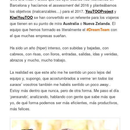
Barcelona y hacíamos el
assessment
del 2016 y planteábamos
los objetivos (inalcanzables…) para el 2017.
YouTOOProject
y
KiwiYouTOO
se han convertido en un referente para los viajeros
que tienen en su punto de mira
Australia
o
Nueva Zelanda
. El
equipo que hemos formado es literalmente el
#DreamTeam
con
el que muchas empresas sueñan.
Ha sido un año (hiper) intenso, con subidas y bajadas, con
cabreos, con risas, con lloros, entradas, salidas, idas y venidas,
abrazos y mucho, mucho trabajo.
La realidad es que este año me he sentido un poco lejos del
equipo y, supongo, que acostumbrados a verme ‘
en todos los
saraos
’ vosotros también me habéis sentido un poco
away.
.
Estoy más dentro que nunca, pero de otra forma. Me paso el día
‘
pensando’,
analizando, hablando con gente que sabe más que
yo, de qué forma podemos ser más eficientes, más productivos,
más felices.