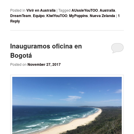
Posted in
Vivir en Australia
|
Tagged
AUssieYouTOO
,
Australia
,
DreamTeam
,
Equipo
,
KIwiYouTOO
,
MyPoppins
,
Nueva Zelanda
|
1
Reply
Inauguramos oficina en
Bogotá
Posted on
November 27, 2017