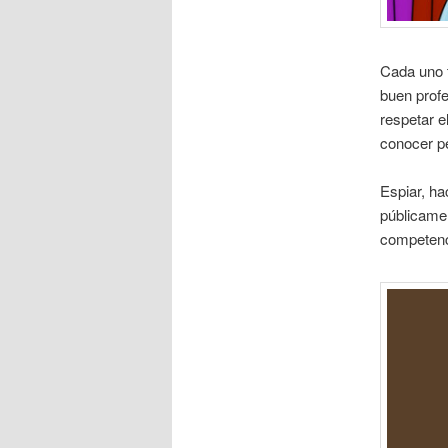
Cada uno t
buen profe
respetar e
conocer pe
Espiar, ha
públicamen
competen