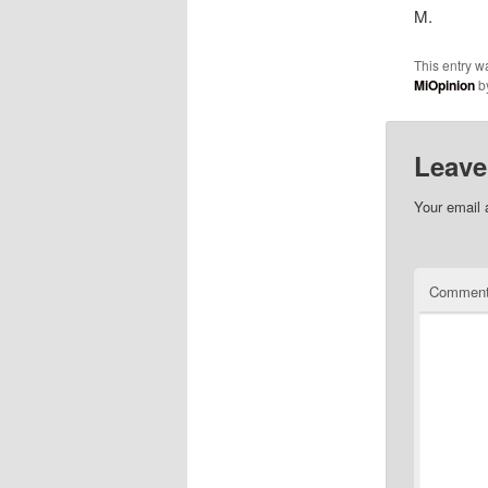
M.
This entry w
MiOpinion
b
Leave
Your email 
Commen