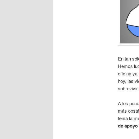
En tan sól
Hemos luc
oficina ya
hoy, las v
sobrevivir
A los poc
más obstá
tenía la 
de apoyo