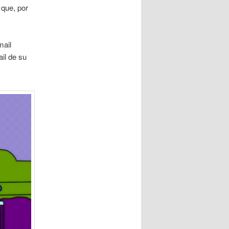
que, por
mail
il de su