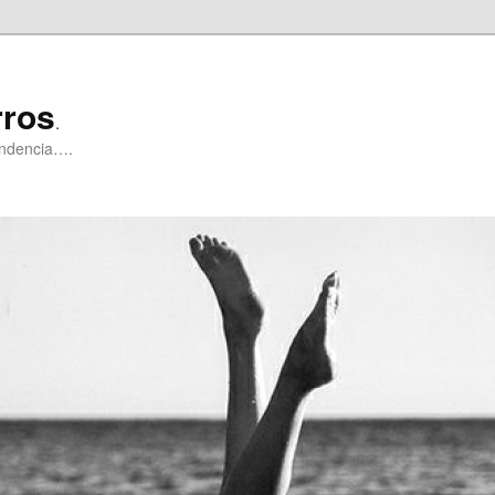
rros
.
pendencia….