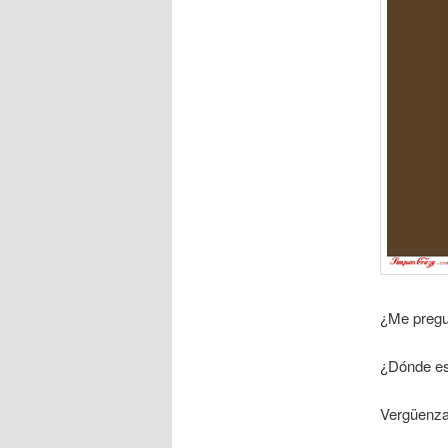
¿Me pregun
¿Dónde est
Vergüenza