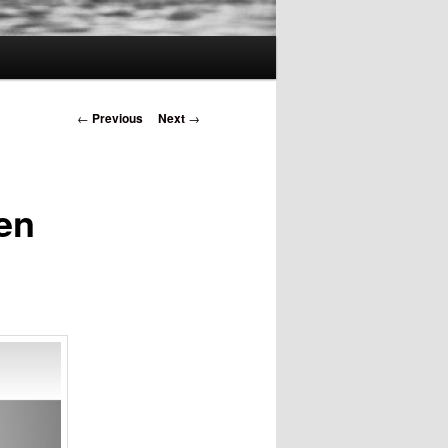
Post
←
Previous
Next
→
navigation
 en