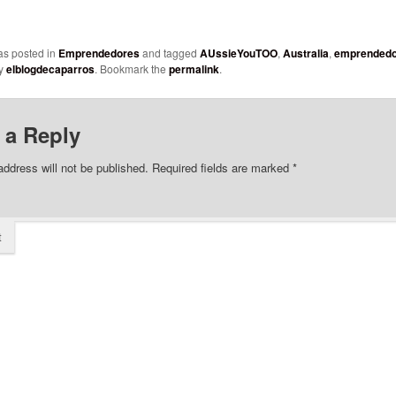
as posted in
Emprendedores
and tagged
AUssieYouTOO
,
Australia
,
emprendedo
y
elblogdecaparros
. Bookmark the
permalink
.
 a Reply
address will not be published.
Required fields are marked
*
t