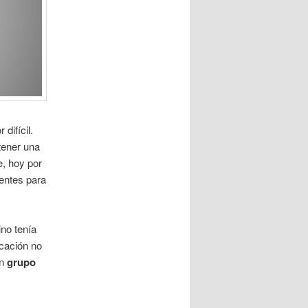
difícil.
tener una
, hoy por
ientes para
no tenía
cación no
un
grupo