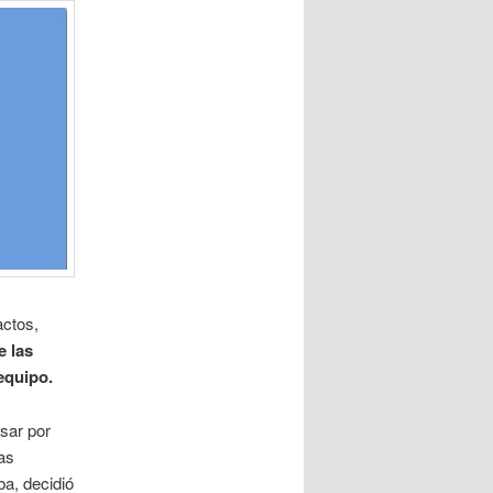
actos,
e las
equipo.
sar por
as
a, decidió