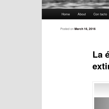
Main
Home
About
Con tacto
Skip
menu
to
Posted on
March 16, 2016
primary
La é
content
exti