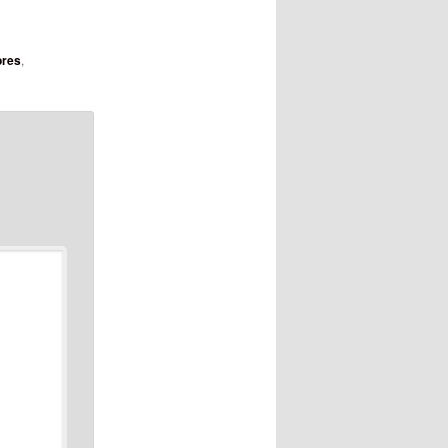
res
,