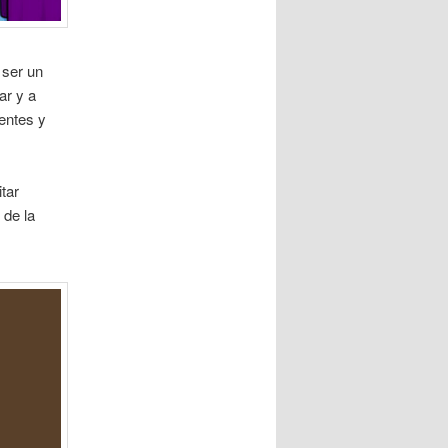
 ser un
ar y a
ientes y
tar
 de la