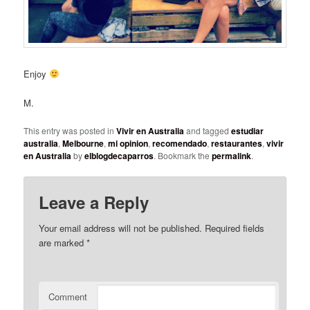
Enjoy
M.
This entry was posted in
Vivir en Australia
and tagged
estudiar
australia
,
Melbourne
,
mi opinion
,
recomendado
,
restaurantes
,
vivir
en Australia
by
elblogdecaparros
. Bookmark the
permalink
.
Leave a Reply
Your email address will not be published.
Required fields
are marked
*
Comment