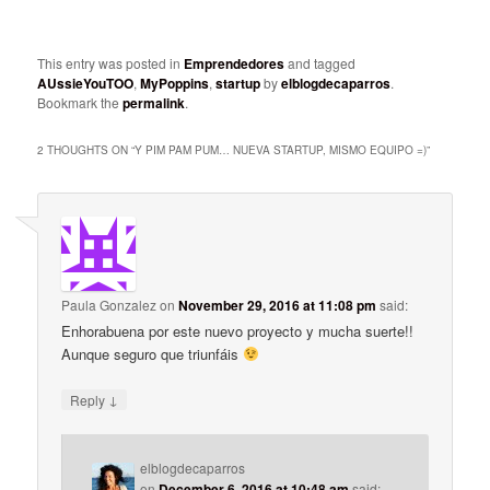
This entry was posted in
Emprendedores
and tagged
AUssieYouTOO
,
MyPoppins
,
startup
by
elblogdecaparros
.
Bookmark the
permalink
.
2 THOUGHTS ON “
Y PIM PAM PUM… NUEVA STARTUP, MISMO EQUIPO =)
”
Paula Gonzalez
on
November 29, 2016 at 11:08 pm
said:
Enhorabuena por este nuevo proyecto y mucha suerte!!
Aunque seguro que triunfáis
↓
Reply
elblogdecaparros
on
December 6, 2016 at 10:48 am
said: