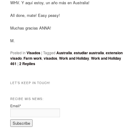
WHV. Y aquí estoy, un año más en Australia!
All done, mate! Easy peasy!
Muchas gracias ANNA!
M.
Posted in
Visados
|
Tagged
Australia
,
estudiar australia
,
extension
visado
,
Farm work
,
visados
,
Work and Holiday
,
Work and Holiday
461
|
2
Replies
LET’S KEEP IN TOUCH!
RECIBE MIS NEWS:
Email*